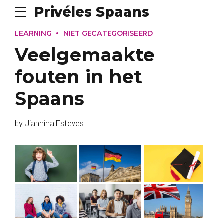
Privéles Spaans
LEARNING
NIET GECATEGORISEERD
Veelgemaakte
fouten in het
Spaans
by Jiannina Esteves